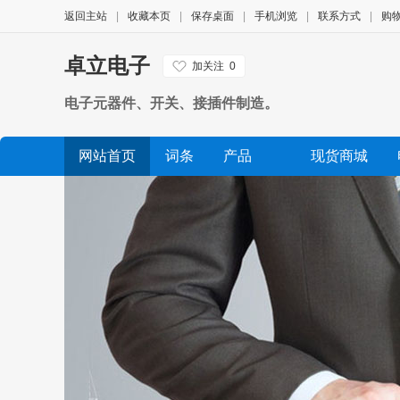
返回主站
|
收藏本页
|
保存桌面
|
手机浏览
|
联系方式
|
购
卓立电子
加关注
0
电子元器件、开关、接插件制造。
网站首页
词条
产品
现货商城
公司相册
品牌展示
公司视频
展会信息