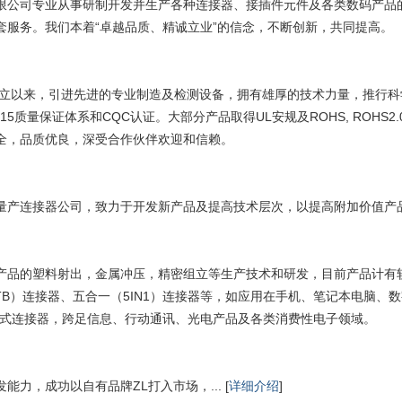
限公司专业从事研制开发并生产各种连接器、接插件元件及各类数码产品
套服务。我们本着“卓越品质、精诚立业”的信念，不断创新，共同提高。
创立以来，引进先进的专业制造及检测设备，拥有雄厚的技术力量，推行科学完美
001:2015质量保证体系和CQC认证。大部分产品取得UL安规及ROHS, ROHS
全，品质优良，深受合作伙伴欢迎和信赖。
量产连接器公司，致力于开发新产品及提高技术层次，以提高附加价值产
产品的塑料射出，金属冲压，精密组立等生产技术和研发，目前产品计有软
B）连接器、五合一（5IN1）连接器等，如应用在手机、笔记本电脑、数
内键式连接器，跨足信息、行动通讯、光电产品及各类消费性电子领域。
能力，成功以自有品牌ZL打入市场，... [
详细介绍
]